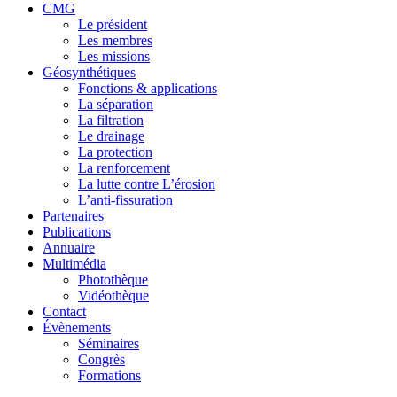
CMG
Le président
Les membres
Les missions
Géosynthétiques
Fonctions & applications
La séparation
La filtration
Le drainage
La protection
La renforcement
La lutte contre L’érosion
L’anti-fissuration
Partenaires
Publications
Annuaire
Multimédia
Photothèque
Vidéothèque
Contact
Évènements
Séminaires
Congrès
Formations